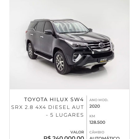
TOYOTA HILUX SW4
ANO MOD.
2020
SRX 2.8 4X4 DIESEL AUT
- 5 LUGARES
KM
128.500
VALOR
CÂMBIO
R$ 240.000,00
AUTOMÁTICO