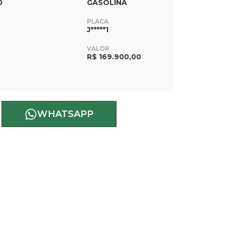
0
GASOLINA
PLACA
J*****1
VALOR
R$ 169.900,00
WHATSAPP