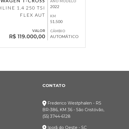
SWAGEN T-CROSS
ANO MODELO
2022
LINE 1.4 250 TSI
FLEX AUT
KM
51.500
VALOR
CÂMBIO
R$ 119.000,00
AUTOMÁTICO
CONTATO
Frederico Westphalen - RS
BR-386, KM 36 - São Cristóvão,
(55) 3744-6128
Iporã do Oeste - SC