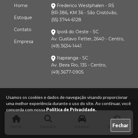
Home
Frederico Westphalen - RS
BR-386, KM 36 - São Cristóvão,
Estoque
(55) 3744-6128
Contato
Iporã do Oeste - SC
Av. Gustavo Fetter, 2640 - Centro,
Empresa
(49) 3634-1441
Itapiranga - SC
Av. Beira Rio, 135 - Centro,
(49) 3677-0905
Usamos os cookies e dados de navegação visando proporcionar
uma melhor experiência durante o uso do site. Ao continuar, você
concorda com nossa
Política de Privacidade.
Fechar
Home
Pesquisar
Estoque
WhatsApp